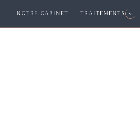
NOTRE CABINET
TRAITEMENTS
IMPLANTOLOGIE
CHIRURGIE
ENDODONTIE
OMNIPRATIQUE
PROTHÈSE DENTAIRE